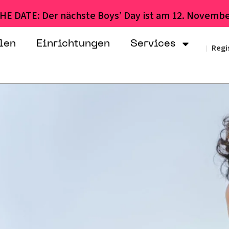
HE DATE: Der nächste Boys’ Day ist am 12. Novembe
len
Einrichtungen
Services
Regi
|