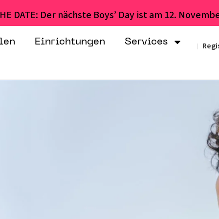
HE DATE: Der nächste Boys’ Day ist am 12. Novembe
len
Einrichtungen
Services
Regi
|