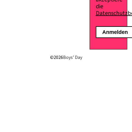
die
Datenschutz
E-Mail senden
©
2026
Boys’ Day