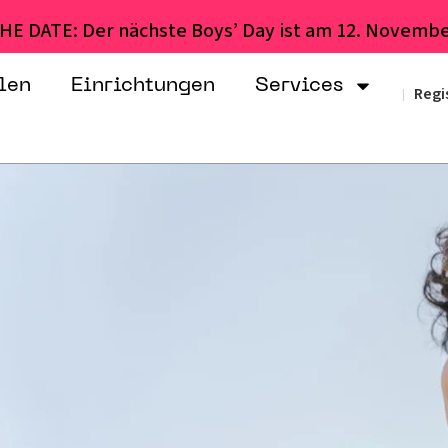
HE DATE: Der nächste Boys’ Day ist am 12. Novembe
len
Einrichtungen
Services
Regi
|