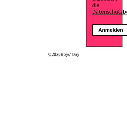
die
Datenschutz
E-Mail senden
©
2026
Boys’ Day