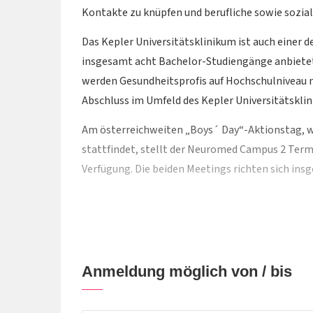
Kontakte zu knüpfen und berufliche sowie sozia
Das Kepler Universitätsklinikum ist auch einer 
insgesamt acht Bachelor-Studiengänge anbietet.
werden Gesundheitsprofis auf Hochschulniveau
Abschluss im Umfeld des Kepler Universitätskli
Am österreichweiten „Boys´ Day“-Aktionstag, w
stattfindet, stellt der Neuromed Campus 2 Termi
Verfügung. Die beiden Meetings richten sich ins
Teilnehmer, welche Interesse sowie eine Affinit
Erwägung zu ziehen.
Im Zuge des virtuellen Meetings mit Microsof
gemachten Videos (u.a. für die Messe „Jugend &
Anmeldung möglich von / bis
Lehrer sowie einer auszubildenden Schülerin/ein
Ausbildungen im Gesundheitswesen eingegangen