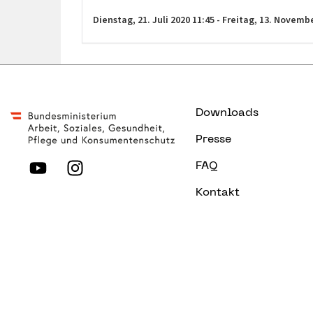
direkt an die beiden involvierten Personen geste
Dienstag,
21. Juli 2020
11:45
-
Freitag,
13. Novemb
Es gibt zwei Termin wie folgt, zu welchen wir in
einladen:
– 08.30 Uhr
– 10.30 Uhr
Downloads
Wir freuen uns auf einen regen Informationsaust
Presse
können Sie sich jederzeit an uns wenden! Wie fo
FAQ
Roland Six (Projektkoordination Boys‘ Day)
Kontakt
Mobil: 0664-80445135
E-Mail: r.six@dieberater.com