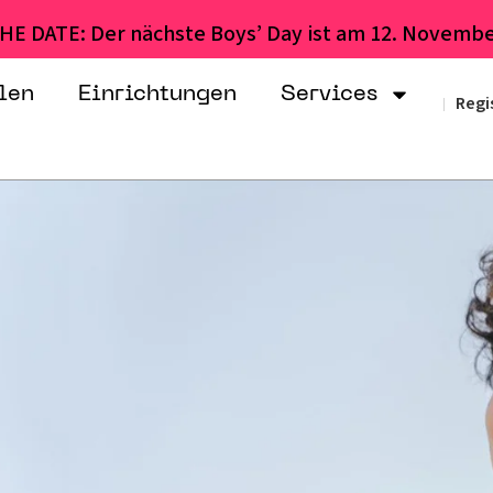
HE DATE: Der nächste Boys’ Day ist am 12. Novembe
len
Einrichtungen
Services
Regi
|