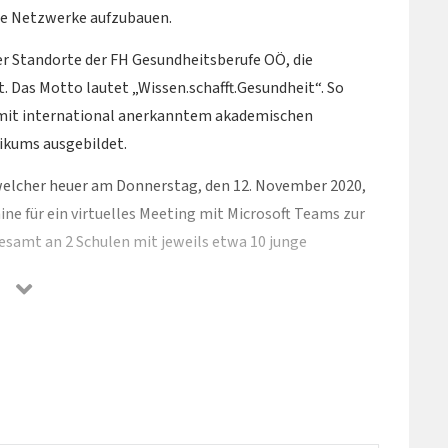
le Netzwerke aufzubauen.
der Standorte der FH Gesundheitsberufe OÖ, die
 Das Motto lautet „Wissen.schafft.Gesundheit“. So
 mit international anerkanntem akademischen
nikums ausgebildet.
elcher heuer am Donnerstag, den 12. November 2020,
ne für ein virtuelles Meeting mit Microsoft Teams zur
gesamt an 2 Schulen mit jeweils etwa 10 junge
ät haben, eine Ausbildung im Gesundheitswesen in
t Teams wird anhand eines vom Neuromed Campus
 Beruf“ abgestimmt), welches von einer Lehrerin/einem
em auszubildenden Schüler unterstützt wird, auf die
, ebenso können per Chat diesbezügliche Fragen