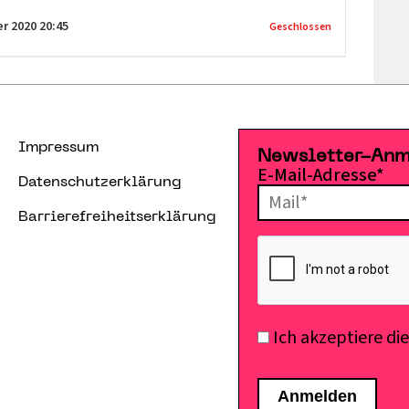
llt werden.
er 2020
20:45
Geschlossen
teressierte Schulen bzw. 2 Schulklassen sehr herzlich
Impressum
Newsletter-An
ausch sowie auf wertvolle Inhalte! Bei Rückfragen etc.
E-Mail-Adresse*
Datenschutzerklärung
lgt die Kontaktdaten:
Barrierefreiheitserklärung
Ich akzeptiere di