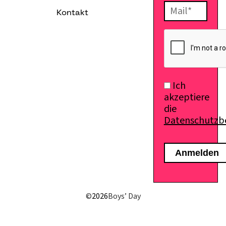
Kontakt
Ich
akzeptiere
die
Datenschutz
E-Mail senden
©
2026
Boys’ Day