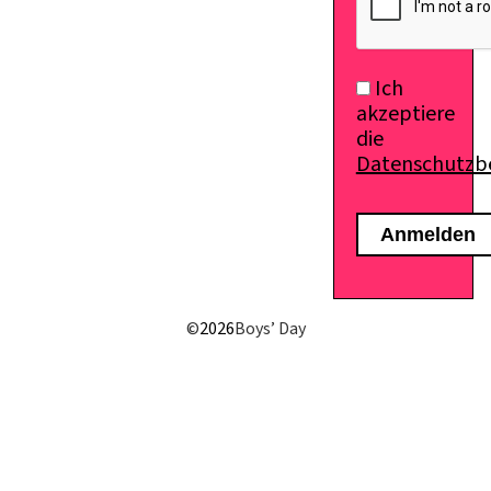
Ich
akzeptiere
die
Datenschutz
E-Mail senden
©
2026
Boys’ Day