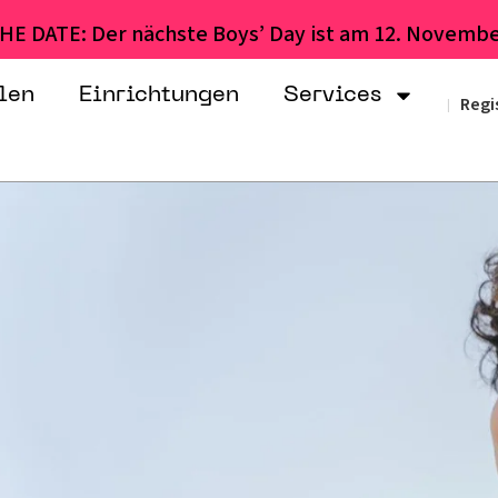
HE DATE: Der nächste Boys’ Day ist am 12. Novembe
len
Einrichtungen
Services
Regi
|