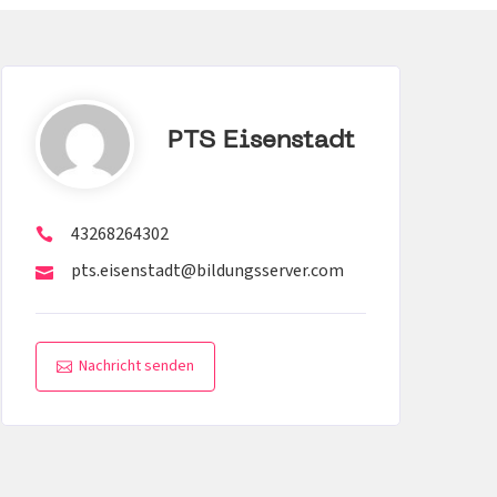
PTS Eisenstadt
43268264302
pts.eisenstadt@bildungsserver.com
Nachricht senden