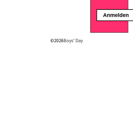
E-Mail senden
©
2026
Boys’ Day