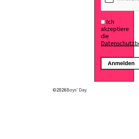
Ich
akzeptiere
die
Datenschutz
©
2026
Boys’ Day