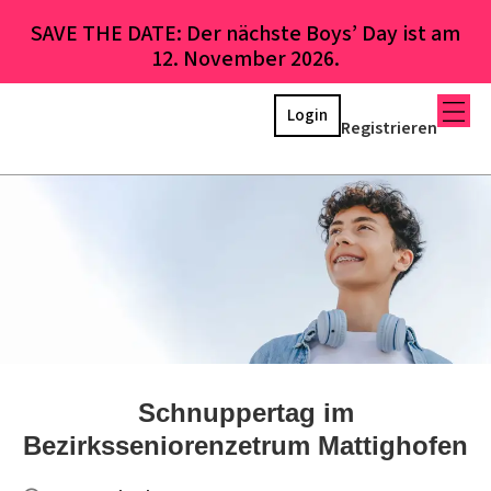
SAVE THE DATE: Der nächste Boys’ Day ist am
12. November 2026.
Login
Registrieren
Schnuppertag im
Bezirksseniorenzetrum Mattighofen