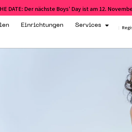
HE DATE: Der nächste Boys’ Day ist am 12. Novembe
len
Einrichtungen
Services
Regi
|