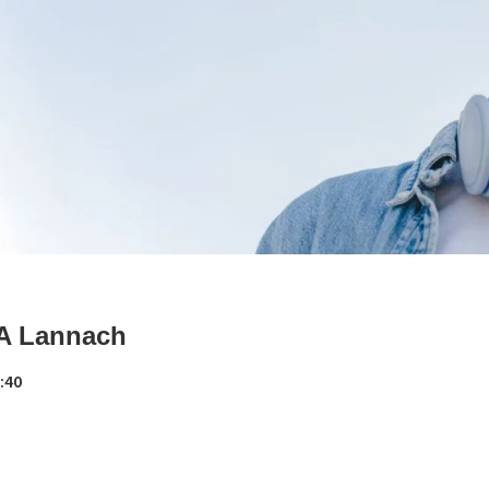
GA Lannach
:40