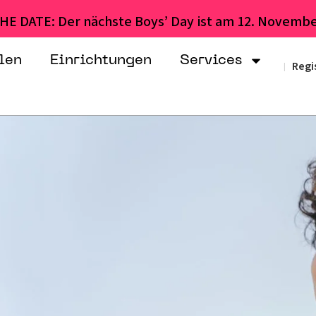
HE DATE: Der nächste Boys’ Day ist am 12. Novembe
len
Einrichtungen
Services
Regi
|