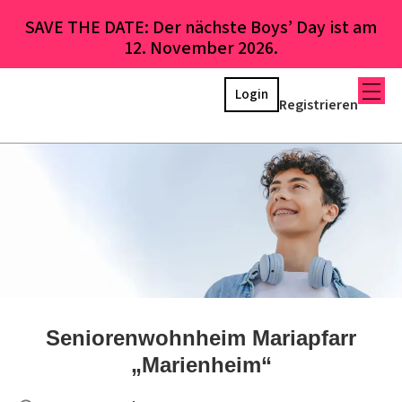
SAVE THE DATE: Der nächste Boys’ Day ist am
12. November 2026.
Login
Registrieren
Seniorenwohnheim Mariapfarr
„Marienheim“