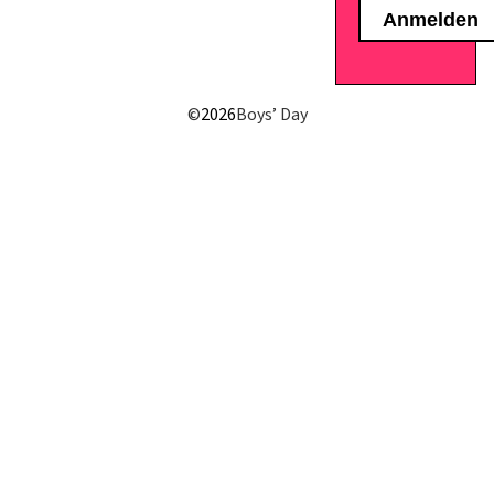
E-Mail senden
©
2026
Boys’ Day