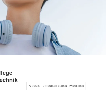
flege
technik
SOCIAL
PROBLEM MELDEN
KALENDER