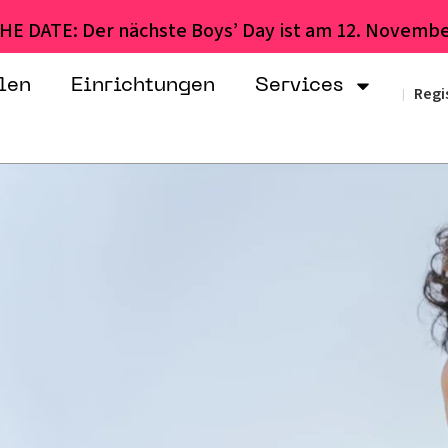
HE DATE: Der nächste Boys’ Day ist am 12. Novembe
len
Einrichtungen
Services
Regi
|