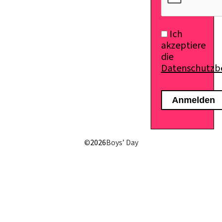
Ich
akzeptiere
die
Datenschutz
©
2026
Boys’ Day