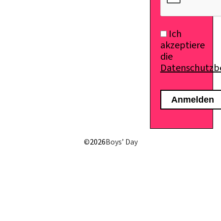
Ich
akzeptiere
die
Datenschutz
©
2026
Boys’ Day