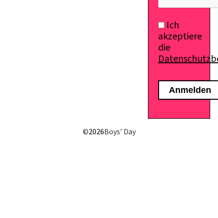
Ich
akzeptiere
die
Datenschutz
E-Mail senden
©
2026
Boys’ Day