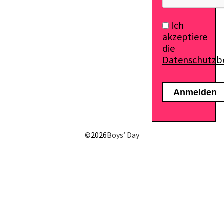
Ich
akzeptiere
die
Datenschutz
E-Mail senden
©
2026
Boys’ Day