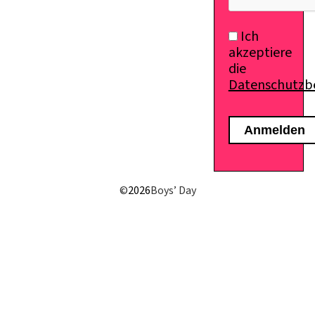
Ich
akzeptiere
die
Datenschutz
E-Mail senden
©
2026
Boys’ Day