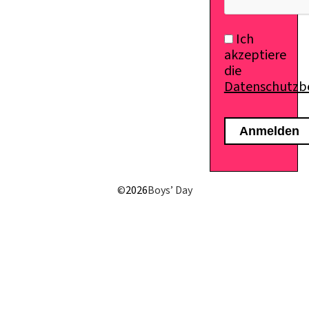
Ich
akzeptiere
die
Datenschutz
E-Mail senden
©
2026
Boys’ Day