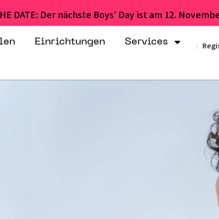
HE DATE: Der nächste Boys’ Day ist am 12. Novembe
len
Einrichtungen
Services
Regi
|