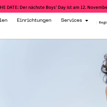
HE DATE: Der nächste Boys’ Day ist am 12. Novembe
len
Einrichtungen
Services
Regi
|