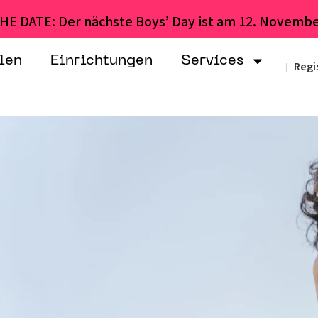
HE DATE: Der nächste Boys’ Day ist am 12. Novembe
len
Einrichtungen
Services
Regi
|