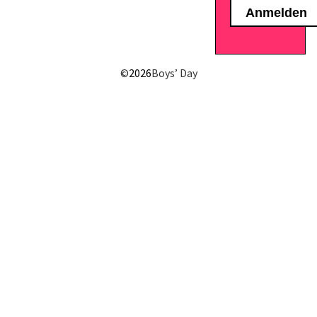
E-Mail senden
©
2026
Boys’ Day