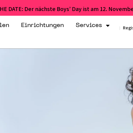
HE DATE: Der nächste Boys’ Day ist am 12. Novembe
len
Einrichtungen
Services
Regi
|