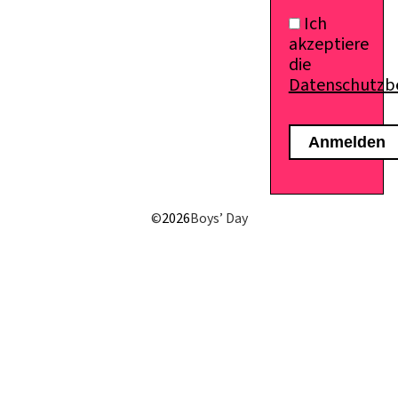
Ich
akzeptiere
die
Datenschutz
E-Mail senden
©
2026
Boys’ Day