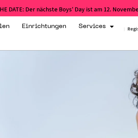
HE DATE: Der nächste Boys’ Day ist am 12. Novembe
len
Einrichtungen
Services
Regi
|