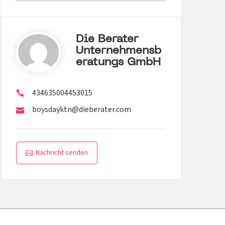
Die Berater
Unternehmensb
Eratungs GmbH
434635004453015
boysdayktn@dieberater.com
Nachricht senden