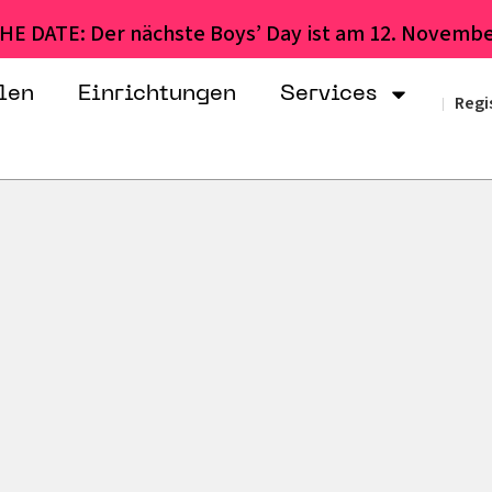
HE DATE: Der nächste Boys’ Day ist am 12. Novembe
len
Einrichtungen
Services
Regi
|