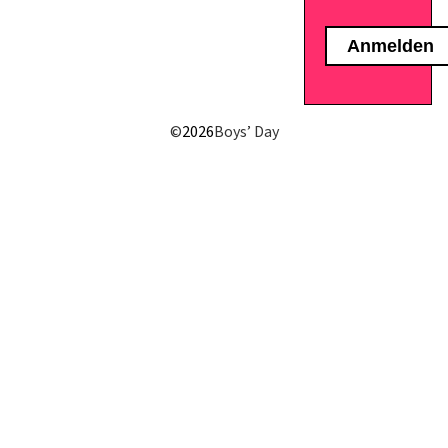
E-Mail senden
©
2026
Boys’ Day