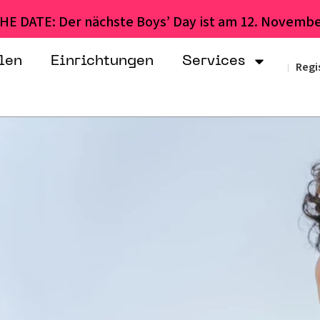
HE DATE: Der nächste Boys’ Day ist am 12. Novembe
len
Einrichtungen
Services
Regi
|