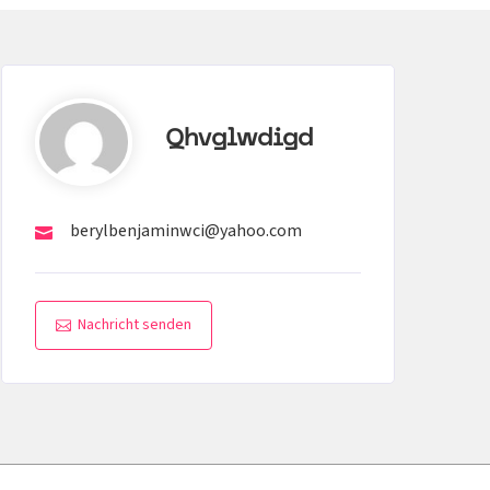
Qhvglwdigd
berylbenjaminwci@yahoo.com
Nachricht senden