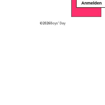
E-Mail senden
©
2026
Boys’ Day