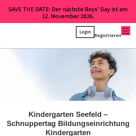
SAVE THE DATE: Der nächste Boys’ Day ist am
12. November 2026.
Login
Registrieren
Kindergarten Seefeld –
Schnuppertag Bildungseinrichtung
Kindergarten