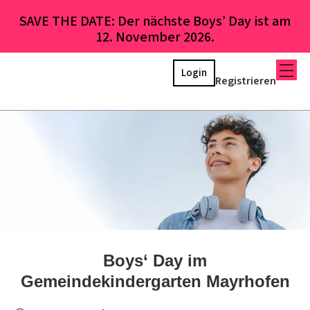
SAVE THE DATE: Der nächste Boys’ Day ist am
12. November 2026.
Login
Registrieren
Boys‘ Day im
Gemeindekindergarten Mayrhofen