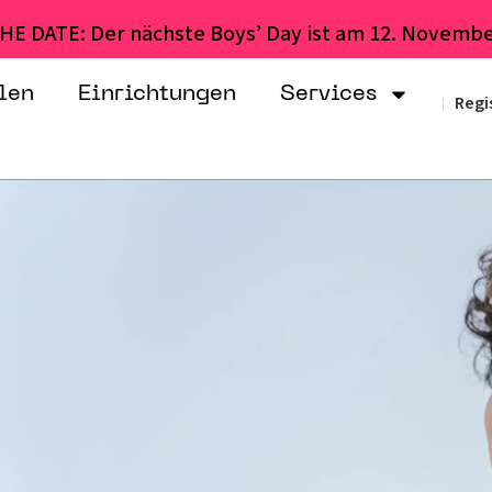
HE DATE: Der nächste Boys’ Day ist am 12. Novembe
len
Einrichtungen
Services
Regi
|