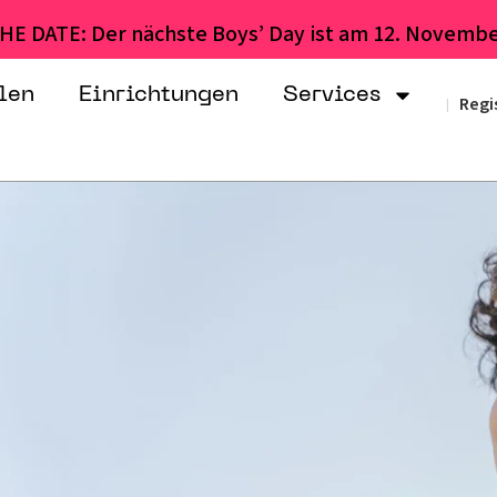
HE DATE: Der nächste Boys’ Day ist am 12. Novembe
len
Einrichtungen
Services
Regi
|