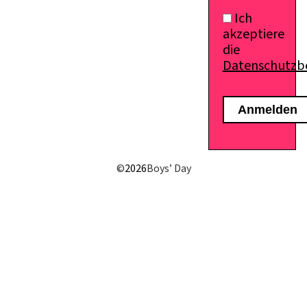
Ich
akzeptiere
die
Datenschutz
E-Mail senden
©
2026
Boys’ Day