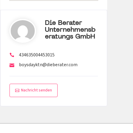
Die Berater
Unternehmensb
Eratungs GmbH
434635004453015
boysdayktn@dieberater.com
Nachricht senden