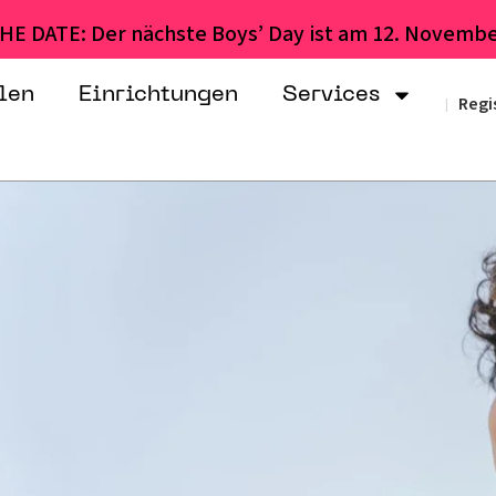
HE DATE: Der nächste Boys’ Day ist am 12. Novembe
len
Einrichtungen
Services
Regi
|