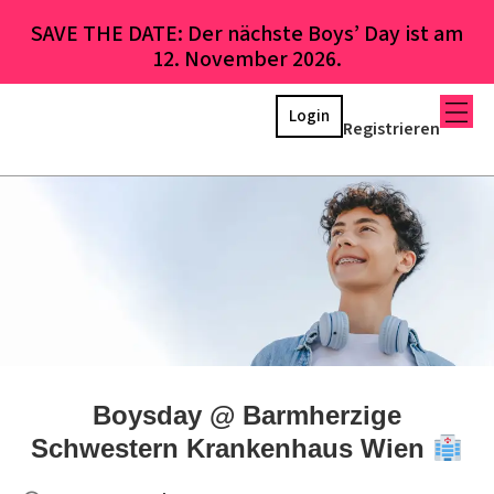
SAVE THE DATE: Der nächste Boys’ Day ist am
12. November 2026.
Login
Registrieren
Boysday @ Barmherzige
Schwestern Krankenhaus Wien