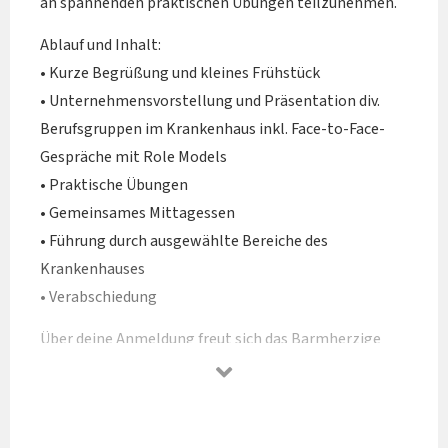
an spannenden praktischen Übungen teilzunehmen.
Ablauf und Inhalt:
• Kurze Begrüßung und kleines Frühstück
• Unternehmensvorstellung und Präsentation div.
Berufsgruppen im Krankenhaus inkl. Face-to-Face-
Gespräche mit Role Models
• Praktische Übungen
• Gemeinsames Mittagessen
• Führung durch ausgewählte Bereiche des
Krankenhauses
• Verabschiedung
Über deine Anmeldung freut sich das Barmherzige
Schwestern Krankenhaus Wien sehr.
Du kannst dir unser Krankenhaus allein oder mit
deinen Freunden ansehen #BoysDoCare