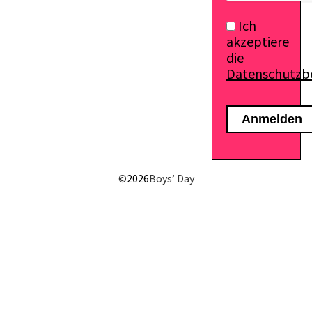
Ich
akzeptiere
die
Datenschutz
E-Mail senden
©
2026
Boys’ Day