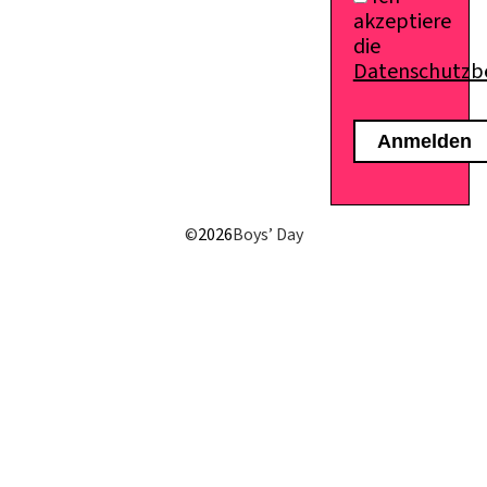
akzeptiere
die
Datenschutz
E-Mail senden
©
2026
Boys’ Day