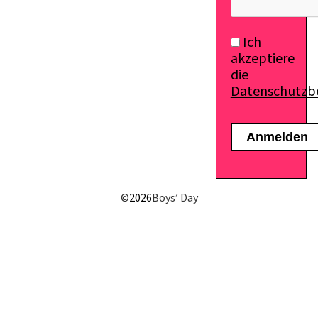
Ich
akzeptiere
die
Datenschutz
E-Mail senden
©
2026
Boys’ Day