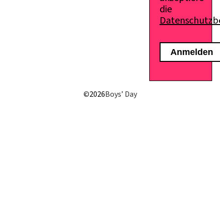
die
Datenschutz
E-Mail senden
©
2026
Boys’ Day