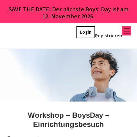
SAVE THE DATE: Der nächste Boys’ Day ist am
12. November 2026.
Login
Registrieren
Workshop – BoysDay –
Einrichtungsbesuch