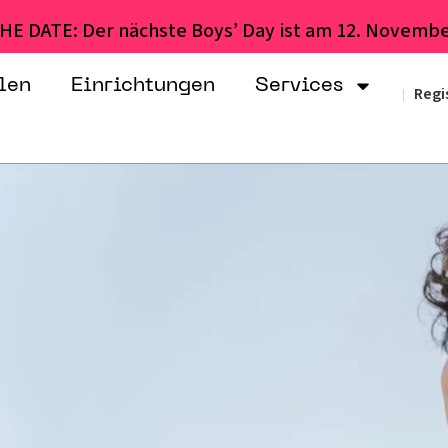
HE DATE: Der nächste Boys’ Day ist am 12. Novembe
len
Einrichtungen
Services
Regi
|