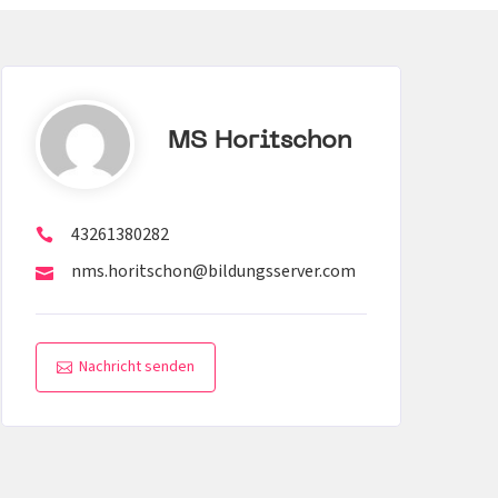
MS Horitschon
43261380282
nms.horitschon@bildungsserver.com
Nachricht senden