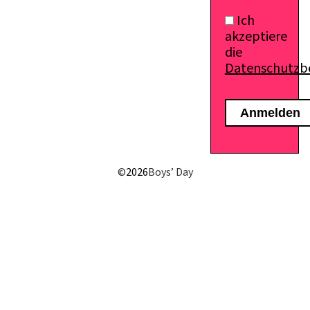
Ich
akzeptiere
die
Datenschutz
E-Mail senden
©
2026
Boys’ Day