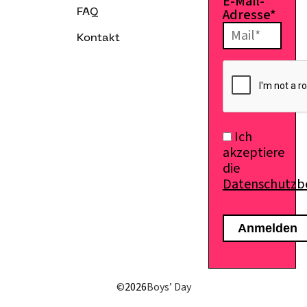
E-Mail-
Adresse*
FAQ
Kontakt
Ich
akzeptiere
die
Datenschutz
E-Mail senden
©
2026
Boys’ Day