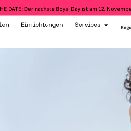
HE DATE: Der nächste Boys’ Day ist am 12. Novembe
len
Einrichtungen
Services
Regi
|