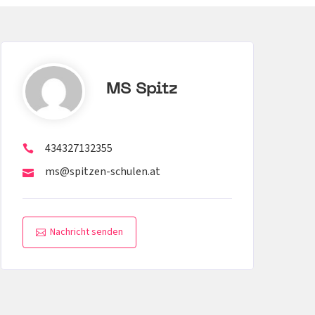
MS Spitz
434327132355
ms@spitzen-schulen.at
Nachricht senden