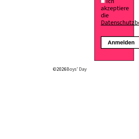
Ich
akzeptiere
die
Datenschutz
E-Mail senden
©
2026
Boys’ Day