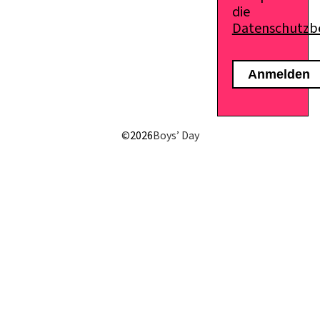
die
Datenschutz
E-Mail senden
©
2026
Boys’ Day