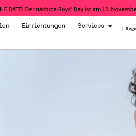
HE DATE: Der nächste Boys’ Day ist am 12. Novembe
len
Einrichtungen
Services
Regi
|